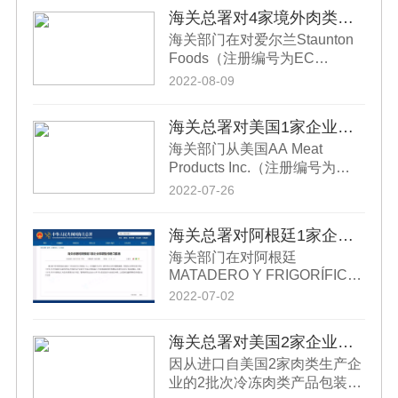
海关总署对4家境外肉类生产企业采取暂停进口措施
海关部门在对爱尔兰Staunton
Foods（注册编号为EC
380）、巴西FRIGORIFICO
2022-08-09
REDENTOR S/A(注册编号为
SIF411）、墨西哥
海关总署对美国1家企业采取暂停进口措施
FRIGORIFICOAGROPECUARIASO
海关部门从美国AA Meat
DE R.L. DEC.V.（注册编号为
Products Inc.（注册编号为
TIF66）、泰国PANUS
POULTRY GROUP CO., LTD.
44904）企业输华牛肉中检出莱
2022-07-26
（注册编号为EST79）等4家肉
克多巴胺。依据《中华人民共
类企业进行视频检查时，发现
和国食品安全法》《中华人民
海关总署对阿根廷1家企业采取暂停进口措施
其存在不符合双边议定书及我
共和国进出口食品安全管理办
海关部门在对阿根廷
国食品安全有关要求的情况，
法》规定，暂停该企业自2022
MATADERO Y FRIGORÍFICO
依据中国有关法律法规规定，
年6月15日后启运的肉类产品进
FEDERAL S.A.（注册编号为
暂停接受上述4家企业自2022年
2022-07-02
口申报。上述信息已通报美国
2075）1家牛肉企业进行视频检
8月9日后启运肉类的进口申
农业部。
查时，发现该企业存在多项不
报。上
海关总署对美国2家企业采取紧急预防性措施
符合《中华人民共和国海关总
因从进口自美国2家肉类生产企
署和阿根廷共和国农业产业部
业的2批次冷冻肉类产品包装样
关于中国从阿根廷输入牛肉的