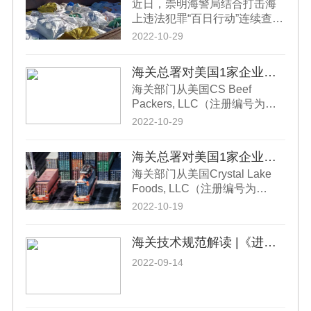
近日，崇明海警局结合打击海
上违法犯罪“百日行动”连续查获
两起涉嫌走私冻品案，查获牛
2022-10-29
肉、牛肚等冻品约600余吨。经
侦查，涉嫌走私冻品无相关齐
海关总署对美国1家企业采取暂停进口措施
全合法手续，未经有关部门检
海关部门从美国CS Beef
验检疫，且走私船舶未配置冷
Packers, LLC（注册编号为
冻设备，走私冻品易腐败变
630）企业输华冷冻牛心管中检
质，存在极大的疫情输入风险
2022-10-29
出莱克多巴胺，依据《中华人
和食品卫生安全隐患。 查获
民共和国食品安全法》《中华
后，崇明海警局立即联系第三
海关总署对美国1家企业采取暂停进口措施
人民共和国进出口食品安全管
方环境卫生消杀服务公司对涉
海关部门从美国Crystal Lake
理办法》等规定，暂停该企业
案冻品进行核酸采样检测，对
Foods, LLC（注册编号为
自2022年10月27日起启运的输
可能携带各类有害微生物进行
20845）企业输华冻牛百叶中检
华肉类产品进口申报。上述信
2022-10-19
全面消杀，并对其专门吊装转
出莱克多巴胺，依据《中华人
息已通报美国农业部。
运保管。
民共和国食品安全法》《中华
海关技术规范解读 |《进境种用雏禽指定隔离检疫场建设规范》
人民共和国进出口食品安全管
理办法》等规定，暂停该企业
2022-09-14
自2022年10月1日起启运的输
华肉类产品进口申报。 上述信
息已通报美国农业部。