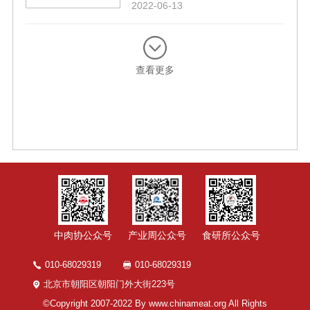
本中分别检出新冠病毒核酸阳
检验检疫要求和兽医卫生要求
2022-06-13
性，按照海关总署公告2020年
议定书》规定的情况，依据
第103号的规定，全国海关自即
《中华人民共和国进出口食品
日起暂停接受美国肉类生产企
安全管理办法》规定，暂停接
业Swift Beef Company(注册编
受该企业自2022年7月21日后
查看更多
号为3D)和Wayne Farms,
启运牛肉的进口申报。上述信
LLC(注册编号为P912)的进口
息已通报阿根廷共和国农业产
申报1周，至2022年6月19日。
业部。
中肉协公众号
产业周公众号
食研所公众号
010-68029319
010-68029319
北京市朝阳区朝阳门外大街223号
©Copyright 2007-2022 By www.chinameat.org All Rights