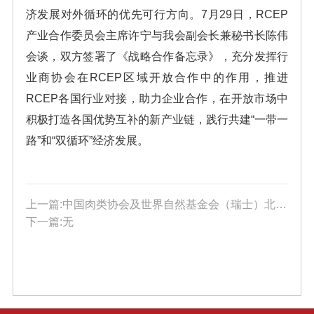
济发展对外循环的优先可行方向。
7
月
29
日，
RCEP
产业合作委员会主席许宁与我会副会长兼秘书长陈伟
会谈，双方签署了《战略合作备忘录》，充分发挥行
业商协会在
RCEP
区域开放合作中的作用，推进
RCEP
各国行业对接，助力企业合作，在开放市场中
积极打造各国优势互补的新产业链，践行共建
“
一带一
路
”
和
“
双循环
”
经济发展。
上一篇:中国肉类协会及世界自然基金会（瑞士）北京代表处一行走访上海久利食品集团
下一篇:无