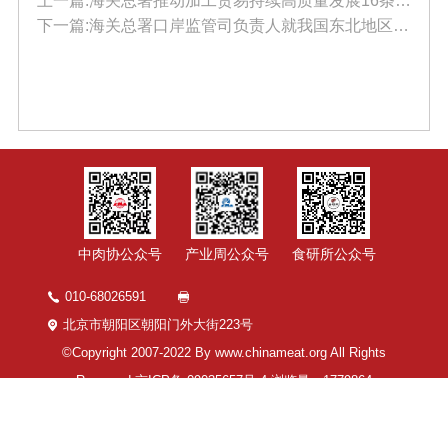
上一篇:海关总署推动加工贸易持续高质量发展16条改革措施解读
下一篇:海关总署口岸监管司负责人就我国东北地区通过周边国家港口开展国际贸易中转业务事回答记者提问
中肉协公众号
产业周公众号
食研所公众号
010-68026591
北京市朝阳区朝阳门外大街223号
©Copyright 2007-2022 By www.chinameat.org All Rights
Reserved
京ICP备 09035657号-4
浏览量：
1779864
技术支持：中科服