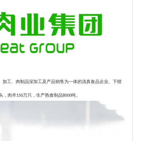
、加工、肉制品深加工及产品销售为一体的清真食品企业。下辖
头，肉羊
万只，生产熟食制品
吨。
150
8000