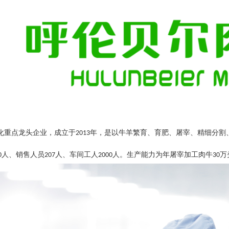
化重点龙头企业，成立于
年，是以牛羊繁育、育肥、屠宰、精细分割
2013
人、销售人员
人、车间工人
人。生产能力为年屠宰加工肉牛
万
0
207
2000
30