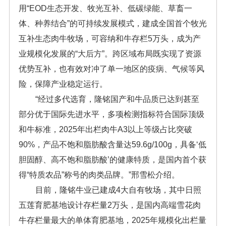
用“EOD生态开发、牧光互补、低碳绿能、草畜一
体、种养结合”的可持续发展模式，建成全国首个牧光
互补生态肉牛牧场，可容纳和牛存栏5万头，成为产
业规模化发展的“大后方”。跨区域布局既实现了资源
优势互补，也有效对冲了单一地区的疫病、气候等风
险，保障产业稳定运行。
“经过多代选育，隆铭国产和牛品质已达到甚至
部分优于国际先进水平，多项检测指标符合国际顶级
和牛标准，2025年出栏肉牛A3以上等级占比突破
90%，产品不饱和脂肪酸含量达59.6g/100g，具备‘低
胆固醇、高不饱和脂肪酸’的健康特质，是国内首个获
得“特质农品”称号的肉类品牌。”邢雪松介绍。
目前，隆铭牛业已建成4大自有牧场，其中日照
五莲育肥基地设计存栏量2万头，是国内高端雪花肉
牛存栏量最大的单体育肥基地，2025年规模化出栏量