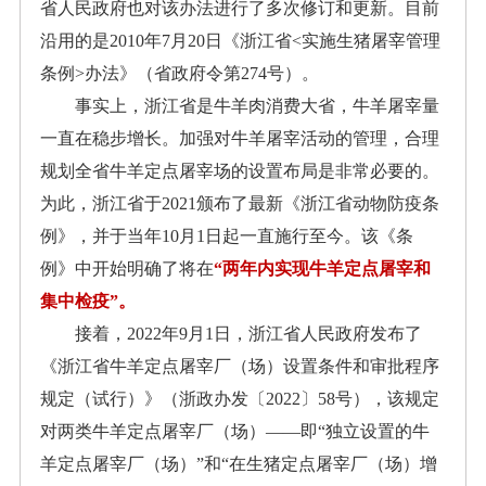
省人民政府也对该办法进行了多次修订和更新。目前
沿用的是2010年7月20日《浙江省<实施生猪屠宰管理
条例>办法》（省政府令第274号）。
事实上，浙江省是牛羊肉消费大省，牛羊屠宰量
一直在稳步增长。加强对牛羊屠宰活动的管理，合理
规划全省牛羊定点屠宰场的设置布局是非常必要的。
为此，浙江省于
2021
颁布了最新《浙江省动物防疫条
例》，并于当年
10
月
1
日起一直施行至今。该《条
例》中开始明确了将在
“两年内实现牛羊定点屠宰和
集中检疫”。
接着，
2022
年
9
月
1
日，浙江省人民政府发布了
《浙江省牛羊定点屠宰厂（场）设置条件和审批程序
规定（试行）》（浙政办发〔
2022
〕
58
号），该规定
对两类牛羊定点屠宰厂（场）——即“独立设置的牛
羊定点屠宰厂（场）”和“在生猪定点屠宰厂（场）增