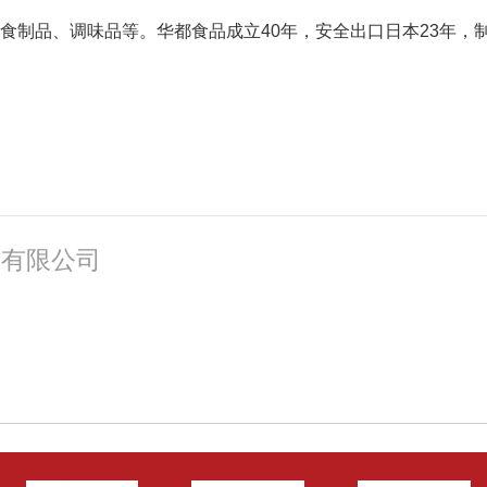
熟食制品、调味品等。华都食品成立
40
年，安全出口日本
23
年，
份有限公司