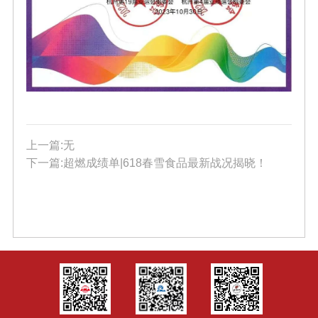
上一篇:无
下一篇:超燃成绩单|618春雪食品最新战况揭晓！