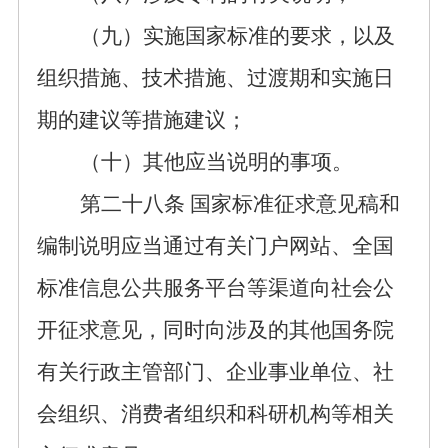
（
九
）
实施
国家标准的要求
，以及
组织措施、技术措施、过渡期和实施日
期
的
建议等措施建议；
（
十
）其他应当说明的事项。
第二十
八
条
国家标准征求意见稿和
编制说明
应当
通过
有关门户网站、
全国
标准信息公共服务平台
等渠道
向社会公
开征求意见
，同时
向涉及的其他国务院
有关行政主管部门、企业事业
单位
、社
会
组织
、消费者组织和科研机构等
相关