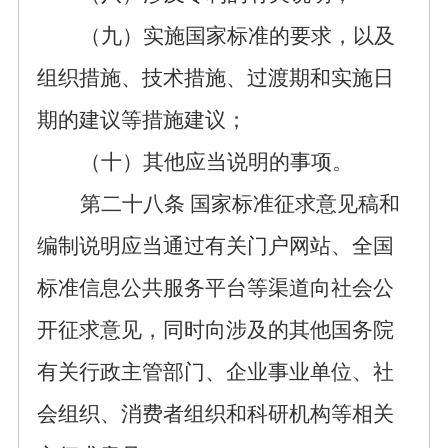
（
九
）
实施
国家标准的要求
，以及
组织措施、技术措施、过渡期和实施日
期
的
建议等措施建议；
（
十
）其他应当说明的事项。
第二十
八
条
国家标准征求意见稿和
编制说明
应当
通过
有关门户网站、
全国
标准信息公共服务平台
等渠道
向社会公
开征求意见
，同时
向涉及的其他国务院
有关行政主管部门、企业事业
单位
、社
会
组织
、消费者组织和科研机构等
相关