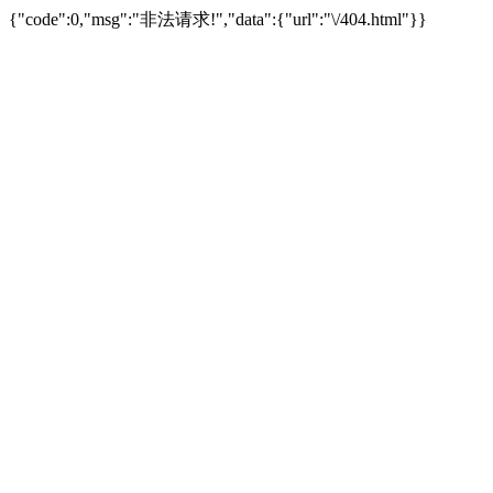
{"code":0,"msg":"非法请求!","data":{"url":"\/404.html"}}