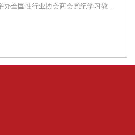
下一篇:中央纪委国家监委驻中央社会工作部纪检监察组、全国性行业协会商会党委举办全国性行业协会商会党纪学习教育专题辅导报告会