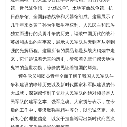
馆、近代战争馆、“北伐战争”、土地革命战争馆、抗
日战争馆、全国解放战争和兵器馆组成。这里展示了
几千年来炎黄子孙为争取生存权利、人民民主和民族
独立而进行的英勇斗争的历史，讴歌中国历代的战斗
英雄和杰出的军事家，展示人民军队从无到有从弱到
强的光辉历程。这里所有的展品都是从战火硝烟中走
来，它们诉说着无言的历史，赞颂着先辈们感天地泣
鬼神的盖世功勋，静静的见证着祖国的辉煌。
预备党员和团员青年全面了解了我国人民军队斗
争和建设的峥嵘历史以及新时代国家和军队建设的伟
大成就，深刻感悟到了党对人民军队的绝对领导是人
民军队的建军之本、强军之魂。大家纷纷表示，在今
后的工作中，要汲取强军精神养分，以忠诚坚定、永
葆初心的理想信念，以实干担当谱写出新时代商贸流