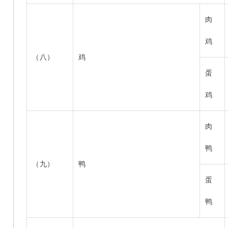
肉
鸡
（八）
鸡
蛋
鸡
肉
鸭
（九）
鸭
蛋
鸭