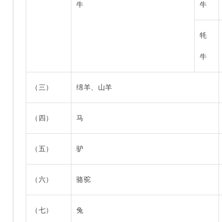
牛
牛
牦
牛
（三）
绵羊、山羊
（四）
马
（五）
驴
（六）
骆驼
（七）
兔