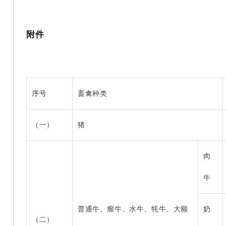
附件
序号
畜禽种类
（一）
猪
肉
牛
普通牛、瘤牛、水牛、牦牛、大额
奶
（二）