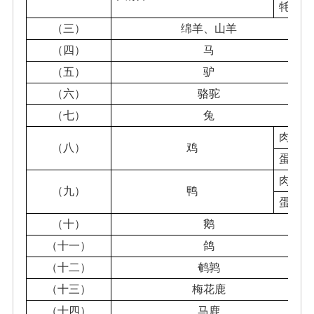
牦牛
（三）
绵羊、山羊
（四）
马
（五）
驴
（六）
骆驼
（七）
兔
肉鸡
（八）
鸡
蛋鸡
肉鸭
（九）
鸭
蛋鸭
（十）
鹅
（十一）
鸽
（十二）
鹌鹑
（十三）
梅花鹿
（十四）
马鹿