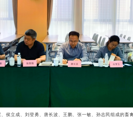
震、侯立成、刘登勇、唐长波、王鹏、张一敏、孙志民组成的畜