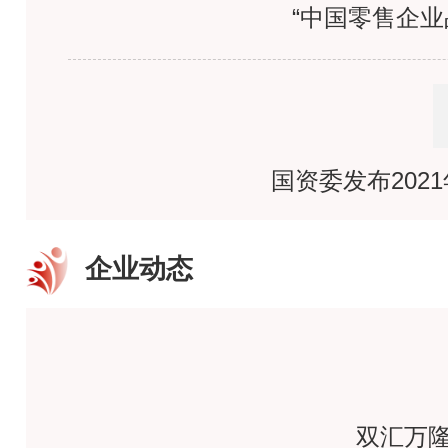
“中国零售企
国资委发布202
企业动态
抗疫护蓉 共克时艰 | 
双汇万