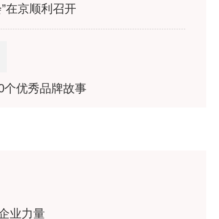
”在京顺利召开
垒
00个优秀品牌故事
“米袋子”“果盘子”无忧！
企业力量