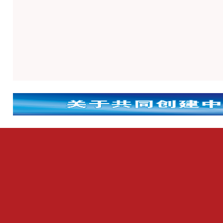
抗疫护蓉 共克时艰 | 
双汇万